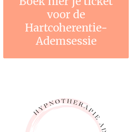
Boek hier je ticket
voor de
Hartcoherentie-
Ademsessie